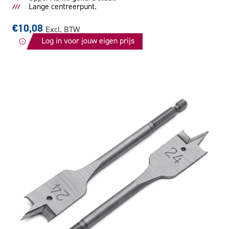
Lange centreerpunt.
€10,08
Excl. BTW
Log in voor jouw eigen prijs