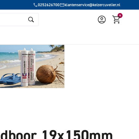
0252626700
klantenservice@keizercuvelier.nl
edboor 19x150mm