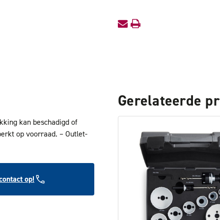
Gerelateerde p
akking kan beschadigd of
perkt op voorraad. – Outlet-
ontact op!