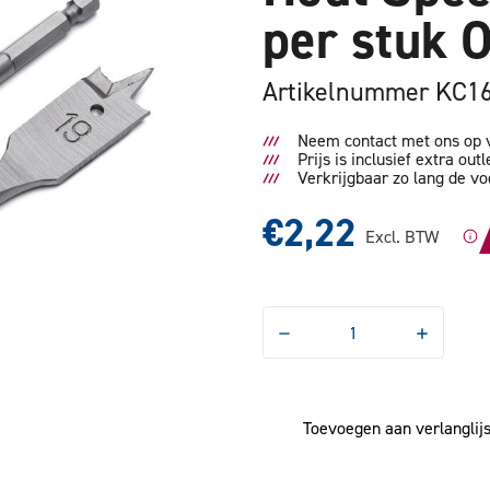
per stuk 
Artikelnummer KC1
Neem contact met ons op v
Prijs is inclusief extra outl
Verkrijgbaar zo lang de vo
€2,22
Excl. BTW
Hoeveelheid
Hoeveelhe
verlagen
verhogen
van
van
Hout
Hout
Speedboor
Speedboo
19x150mm
19x150m
Toevoegen aan verlanglijs
per
per
stuk
stuk
OUTLET
OUTLET