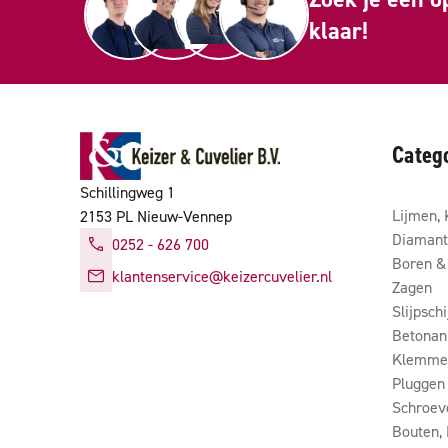
klaar!
Categ
Schillingweg 1
Lijmen, 
2153 PL Nieuw-Vennep
Diamant
0252 - 626 700
Boren & 
klantenservice@keizercuvelier.nl
Zagen
Slijpsch
Betonan
Klemmen
Pluggen
Schroev
Bouten,