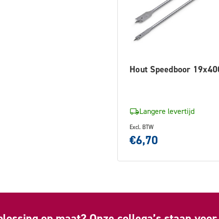
Hout Speedboor 19x4
Langere levertijd
Excl. BTW
€6,70
plossing op maat? Onze collega’s staan voor 