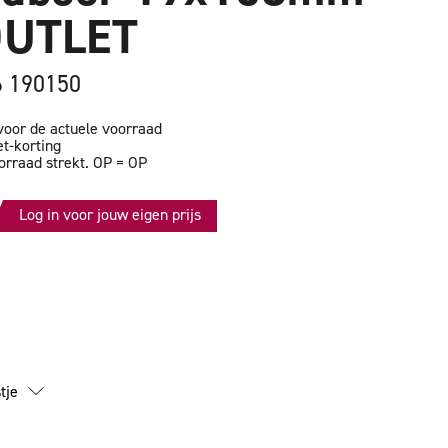
OUTLET
6 190150
oor de actuele voorraad
et-korting
orraad strekt. OP = OP
Log in voor jouw eigen prijs
id
r
m
tje