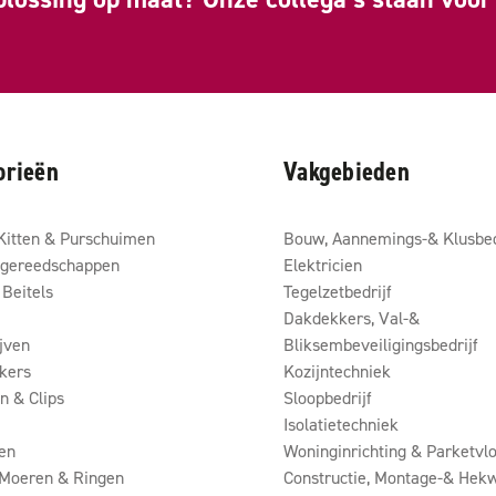
orieën
Vakgebieden
Kitten & Purschuimen
Bouw, Aannemings-& Klusbed
gereedschappen
Elektricien
Beitels
Tegelzetbedrijf
Dakdekkers, Val-&
ijven
Bliksembeveiligingsbedrijf
kers
Kozijntechniek
 & Clips
Sloopbedrijf
Isolatietechniek
en
Woninginrichting & Parketvlo
 Moeren & Ringen
Constructie, Montage-& Hekw