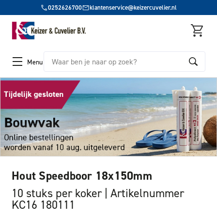
0252626700
klantenservice@keizercuvelier.nl
Zoeken
Menu
Hout Speedboor 18x150mm
10 stuks per koker
Artikelnummer
KC16 180111