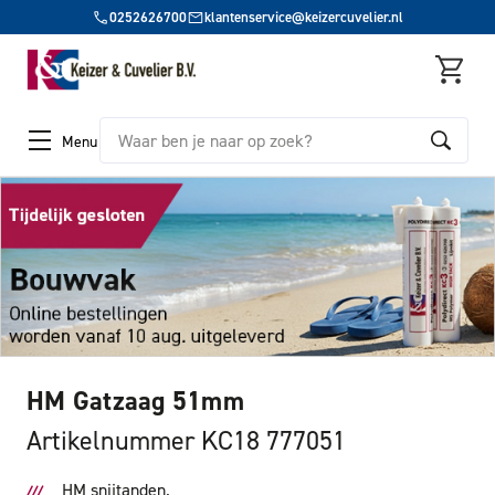
0252626700
klantenservice@keizercuvelier.nl
Zoeken
Menu
HM Gatzaag 51mm
Artikelnummer KC18 777051
HM snijtanden.