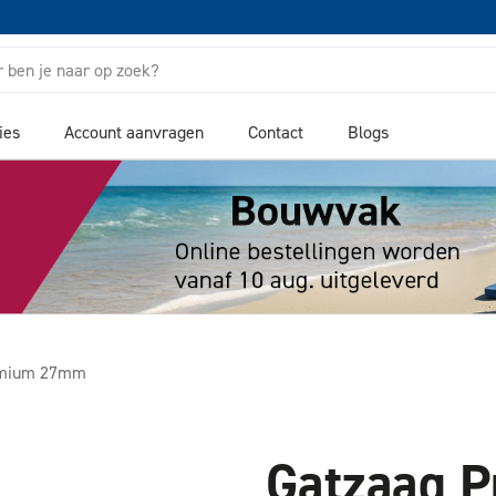
ies
Account aanvragen
Contact
Blogs
emium 27mm
Gatzaag 