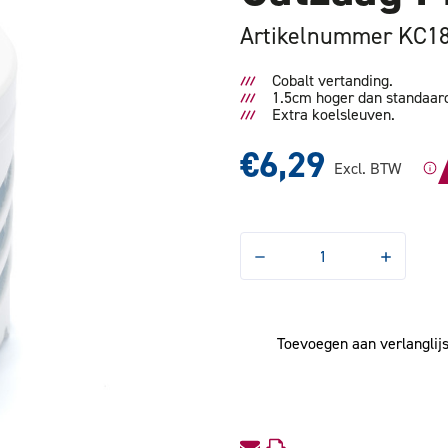
Artikelnummer KC1
Cobalt vertanding.
1.5cm hoger dan standaard
Extra koelsleuven.
€6,29
Excl. BTW
Hoeveelheid
Hoeveelhe
verlagen
verhogen
van
van
Gatzaag
Gatzaag
Premium
Premium
27mm
27mm
Toevoegen aan verlanglijs