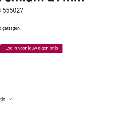
8 555027
 gatzagen.
Log in voor jouw eigen prijs
id
tje