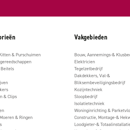
orieën
Vakgebieden
Kitten & Purschuimen
Bouw, Aannemings-& Klusbed
gereedschappen
Elektricien
Beitels
Tegelzetbedrijf
Dakdekkers, Val-&
ijven
Bliksembeveiligingsbedrijf
kers
Kozijntechniek
 & Clips
Sloopbedrijf
Isolatietechniek
en
Woninginrichting & Parketvlo
 Moeren & Ringen
Constructie, Montage-& Hekw
s
Loodgieter-& Totaalinstallati