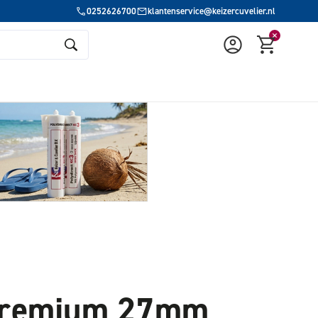
0252626700
klantenservice@keizercuvelier.nl
Premium 27mm