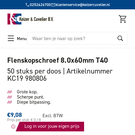
0252626700
klantenservice@keizercuvelier.nl
Zoeken
Menu
Flenskopschroef 8.0x60mm T40
50 stuks per doos
Artikelnummer
KC19 980806
Grote kop.
Scherpe punt.
Diepe bitpassing.
€9,08
Excl. BTW
Prijs per stuk: € 0,18
Log in voor jouw eigen prijs