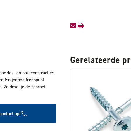
Gerelateerde p
or dak- en houtconstructies.
zelfsnijdende freespunt
d. Zo draai je de schroef
ontact op!