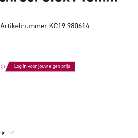
Artikelnummer KC19 980614
Log in voor jouw eigen prijs
id
chroef
m
tje