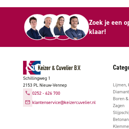
Zoek je een o
klaar!
Categ
Schillingweg 1
Lijmen, 
2153 PL Nieuw-Vennep
Diamant
0252 - 626 700
Boren & 
klantenservice@keizercuvelier.nl
Zagen
Slijpsch
Betonan
Klemmen