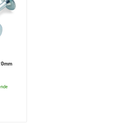
120mm
ende