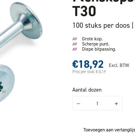
T30
100 stuks per doos
Grote kop.
Scherpe punt.
Diepe bitpassing.
€18,92
Excl. BTW
Prijs per stuk: € 0,19
Aantal dozen
Hoeveelheid
Hoeveelhe
verlagen
verhogen
van
van
Flenskopschroef
Flenskops
6.0x140mm
6.0x140m
T30
T30
Toevoegen aan verlanglijs