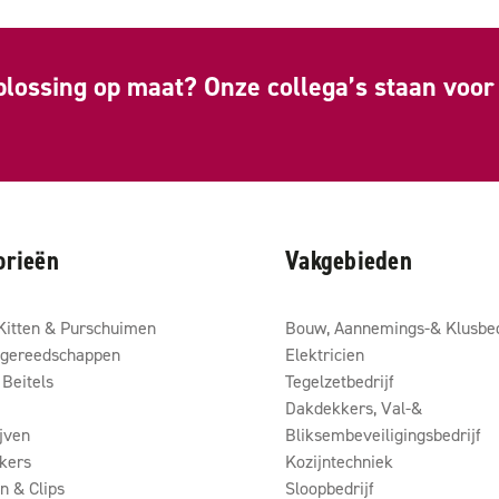
plossing op maat? Onze collega’s staan voor 
orieën
Vakgebieden
Kitten & Purschuimen
Bouw, Aannemings-& Klusbed
gereedschappen
Elektricien
Beitels
Tegelzetbedrijf
Dakdekkers, Val-&
ijven
Bliksembeveiligingsbedrijf
kers
Kozijntechniek
 & Clips
Sloopbedrijf