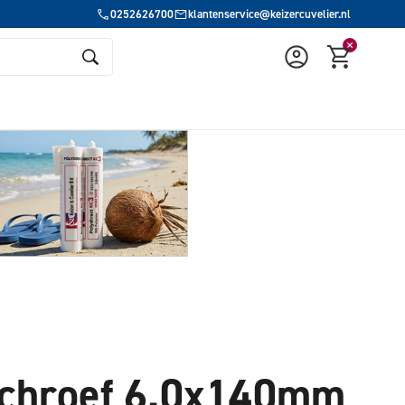
0252626700
klantenservice@keizercuvelier.nl
schroef 6.0x140mm