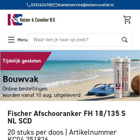
0252626700
klantenservice@keizercuvelier.nl
Zoeken
Menu
Fischer Afschooranker FH 18/135 S
NL SCD
20 stuks per doos
Artikelnummer
KC04 251826