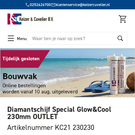
0252626700
klantenservice@keizercuvelier.nl
Zoeken
Menu
Diamantschijf Special Glow&Cool
230mm OUTLET
Artikelnummer KC21 230230