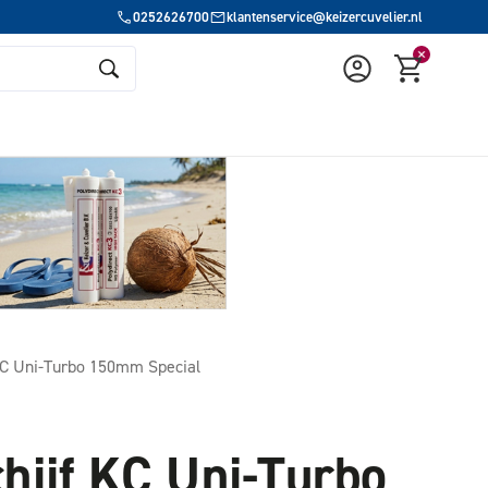
0252626700
klantenservice@keizercuvelier.nl
KC Uni-Turbo 150mm Special
hijf KC Uni-Turbo