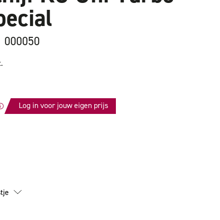
ecial
1 000050
.
Log in voor jouw eigen prijs
id
ijf
tje