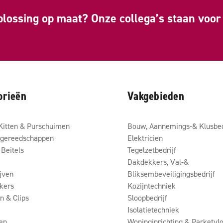
plossing op maat? Onze collega’s staan voor 
orieën
Vakgebieden
Kitten & Purschuimen
Bouw, Aannemings-& Klusbed
gereedschappen
Elektricien
Beitels
Tegelzetbedrijf
Dakdekkers, Val-&
ijven
Bliksembeveiligingsbedrijf
kers
Kozijntechniek
 & Clips
Sloopbedrijf
Isolatietechniek
en
Woninginrichting & Parketvlo