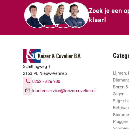
Zoek je een o
klaar!
Categ
Schillingweg 1
Lijmen, 
2153 PL Nieuw-Vennep
Diamant
0252 - 626 700
Boren & 
klantenservice@keizercuvelier.nl
Zagen
Slijpsch
Betonan
Klemmen
Pluggen
Schroev