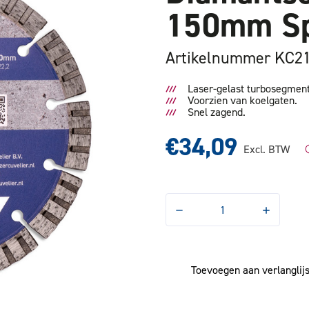
150mm Sp
Artikelnummer KC2
Laser-gelast turbosegment
Voorzien van koelgaten.
Snel zagend.
€34,09
Excl. BTW
Hoeveelheid
Hoeveelhe
verlagen
verhogen
van
van
Diamantschijf
Diamantsch
KC
KC
Uni-
Uni-
Toevoegen aan verlanglijs
Turbo
Turbo
150mm
150mm
Special
Special