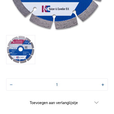
Hoeveelheid
Hoevee
verlagen
verhog
van
van
Diamantschijf
Diamant
KC
KC
Toevoegen aan verlanglijstje
Excellent
Excelle
D60
D60
140mm
140mm