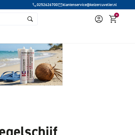
0252626700
klantenservice@keizercuvelier.nl
egelschijf