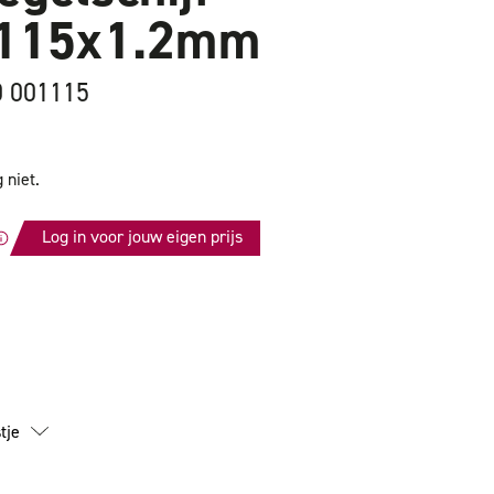
t 115x1.2mm
0 001115
 niet.
Log in voor jouw eigen prijs
id
tje
m