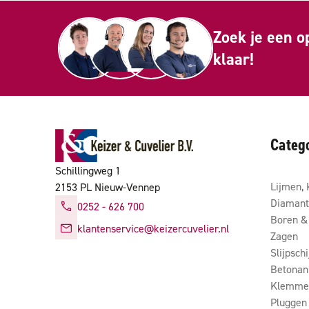
Zoek je een o
klaar!
Categ
Schillingweg 1
Lijmen, 
2153 PL Nieuw-Vennep
Diamant
0252 - 626 700
Boren & 
klantenservice@keizercuvelier.nl
Zagen
Slijpsch
Betonan
Klemmen
Pluggen