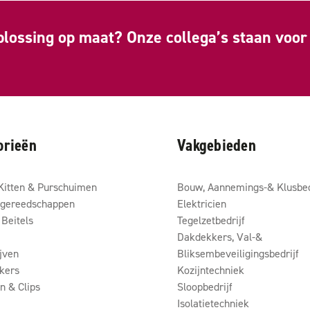
plossing op maat? Onze collega’s staan voor 
orieën
Vakgebieden
Kitten & Purschuimen
Bouw, Aannemings-& Klusbed
gereedschappen
Elektricien
Beitels
Tegelzetbedrijf
Dakdekkers, Val-&
ijven
Bliksembeveiligingsbedrijf
kers
Kozijntechniek
 & Clips
Sloopbedrijf
Isolatietechniek