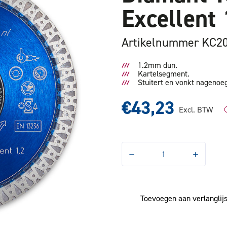
Excellen
Artikelnummer KC2
1.2mm dun.
Kartelsegment.
Stuitert en vonkt nagenoeg
€43,23
Excl. BTW
Hoeveelheid
Hoeveelhe
verlagen
verhogen
van
van
Diamant
Diamant
Tegelschijf
Tegelschijf
Excellent
Excellent
Toevoegen aan verlanglijs
115x1.2mm
115x1.2m