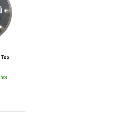
 Top
ende