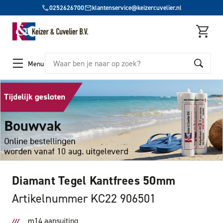
0252626700
klantenservice@keizercuvelier.nl
Zoeken
Menu
Diamant Tegel Kantfrees 50mm
Artikelnummer KC22 906501
m14 aansuiting