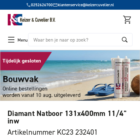
0252626700
klantenservice@keizercuvelier.nl
Zoeken
Menu
Diamant Natboor 131x400mm 11/4"
inw
Artikelnummer KC23 232401