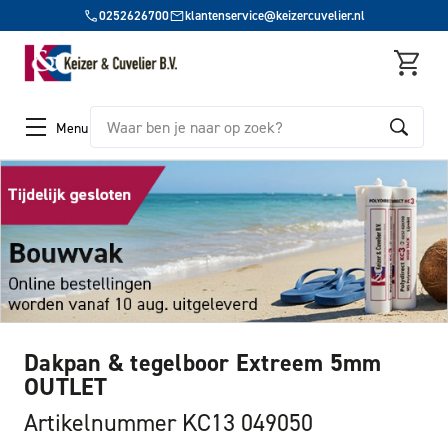
0252626700
klantenservice@keizercuvelier.nl
Zoeken
Menu
Dakpan & tegelboor Extreem 5mm
OUTLET
Artikelnummer KC13 049050