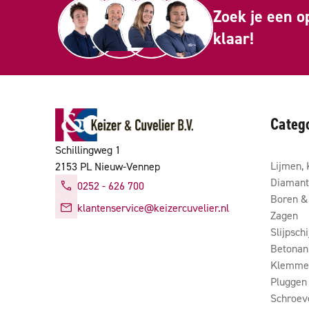
Zoek je een o
klaar!
Categ
Schillingweg 1
Lijmen, 
2153 PL Nieuw-Vennep
Diamant
0252 - 626 700
Boren & 
klantenservice@keizercuvelier.nl
Zagen
Slijpsch
Betonan
Klemmen
Pluggen
Schroev