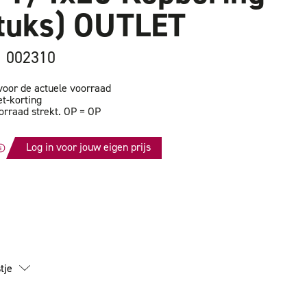
stuks) OUTLET
1 002310
oor de actuele voorraad
et-korting
orraad strekt. OP = OP
Log in voor jouw eigen prijs
id
tje