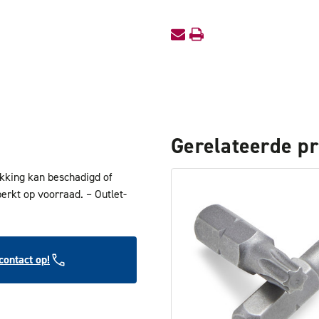
Gerelateerde p
akking kan beschadigd of
perkt op voorraad. – Outlet-
ontact op!