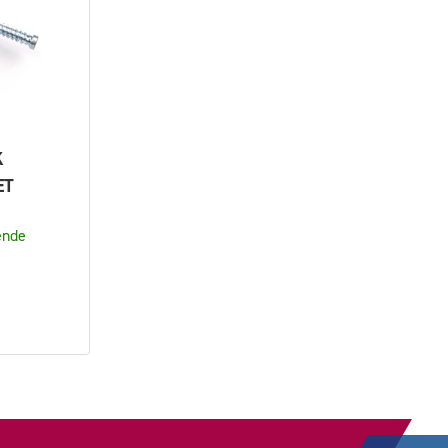
K
ET
ende