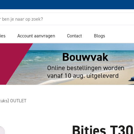
ies
Account aanvragen
Contact
Blogs
stuks) OUTLET
Bitjes T3