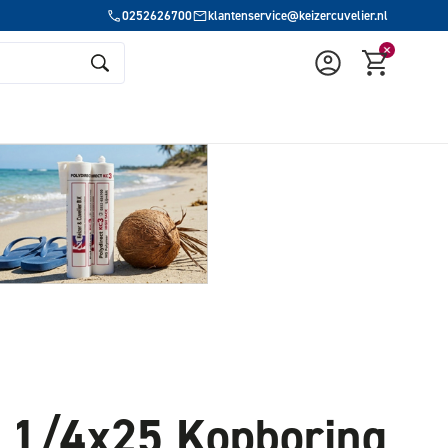
0252626700
klantenservice@keizercuvelier.nl
0 1/4x25 Kopboring