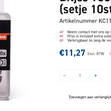
(setje 10
Artikelnummer KC1
Neem contact met ons op v
Prijs is inclusief extra outl
Verkrijgbaar zo lang de vo
€11,27
Excl. BTW
Hoeveelheid
Hoeveelhe
verlagen
verhogen
van
van
Bitjes
Bitjes
T30
T30
1/4x25
1/4x25
Toevoegen aan verlanglijs
Kopboring
Kopboring
(setje
(setje
10stuks)
10stuks)
OUTLET
OUTLET