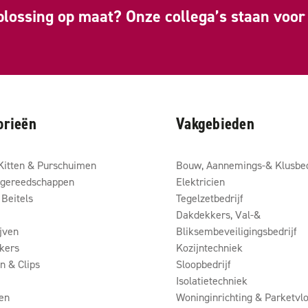
plossing op maat? Onze collega’s staan voor 
orieën
Vakgebieden
Kitten & Purschuimen
Bouw, Aannemings-& Klusbed
gereedschappen
Elektricien
Beitels
Tegelzetbedrijf
Dakdekkers, Val-&
ijven
Bliksembeveiligingsbedrijf
kers
Kozijntechniek
 & Clips
Sloopbedrijf
Isolatietechniek
en
Woninginrichting & Parketvlo