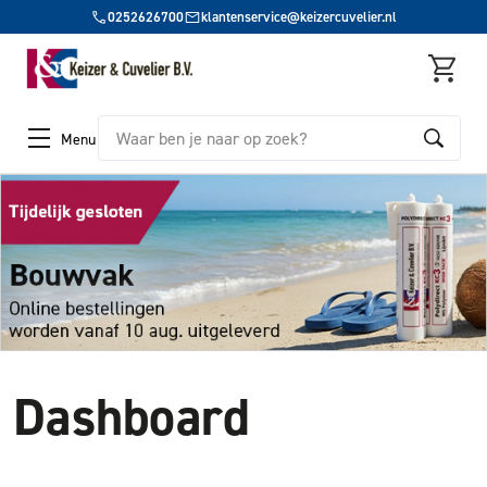
0252626700
klantenservice@keizercuvelier.nl
Zoeken
Menu
Dashboard